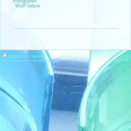
Fotografen
Wolf Gatow
Login
Druckversion
|
Sitemap
Webansicht
© Homepage von Claudia Coqui